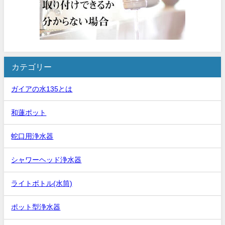
カテゴリー
ガイアの水135とは
和蓮ポット
蛇口用浄水器
シャワーヘッド浄水器
ライトボトル(水筒)
ポット型浄水器