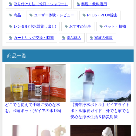
取り付け方法（蛇口・シャワー）
料理・飲料活用
商品
ユーザー体験・レビュー
PFOS・PFOA除去
レンタル(浄水器貸し出し)
おすすめ記事
ペット・植物
カートリッジ交換・時期
部品購入
家族の健康
商品一覧
どこでも使えて手軽に安心な水
【携帯浄水ボトル】ガイアライト
を。和蓮ポット(ガイアの水135)
ボトル徹底ガイド｜外でも家でも
安心な浄水生活＆防災対策