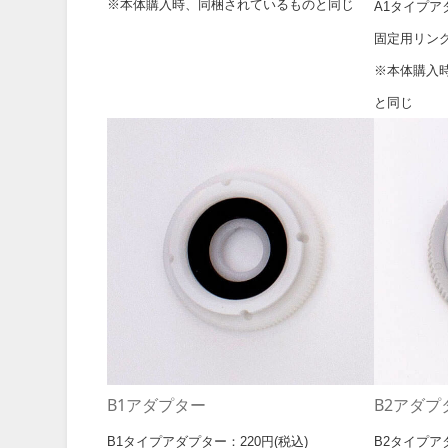
※本体購入時、同梱されているものと同じ
A1タイプアダ
固定用リング
※本体購入
と同じ
B1アダプター
B2アダプ
B1タイプアダプター：220円(税込)
B2タイプアダ