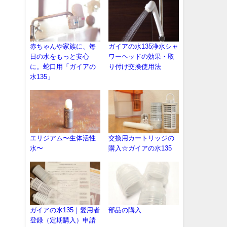
赤ちゃんや家族に、毎
ガイアの水135浄水シャ
日の水をもっと安心
ワーヘッドの効果・取
に。蛇口用「ガイアの
り付け交換使用法
水135」
く
エリジアム〜生体活性
交換用カートリッジの
水〜
購入☆ガイアの水135
ガイアの水135｜愛用者
部品の購入
登録（定期購入）申請