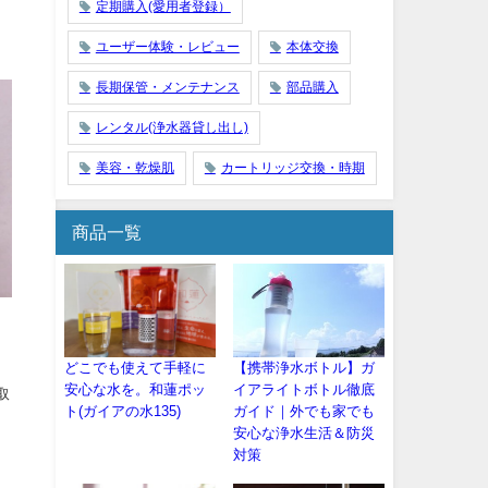
定期購入(愛用者登録）
ユーザー体験・レビュー
本体交換
長期保管・メンテナンス
部品購入
レンタル(浄水器貸し出し)
美容・乾燥肌
カートリッジ交換・時期
商品一覧
どこでも使えて手軽に
【携帯浄水ボトル】ガ
安心な水を。和蓮ポッ
イアライトボトル徹底
取
ト(ガイアの水135)
ガイド｜外でも家でも
安心な浄水生活＆防災
対策