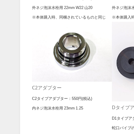
外ネジ泡沫水栓用 22mm W22 山20
外ネジ泡沫水栓用
※本体購入時、同梱されているものと同じ
※本体購入
C2アダプター
C2タイプアダプター：550円(税込)
Dタイプ
内ネジ泡沫水栓用 23mm 1.25
D1タイプアダ
蛇口パイプの