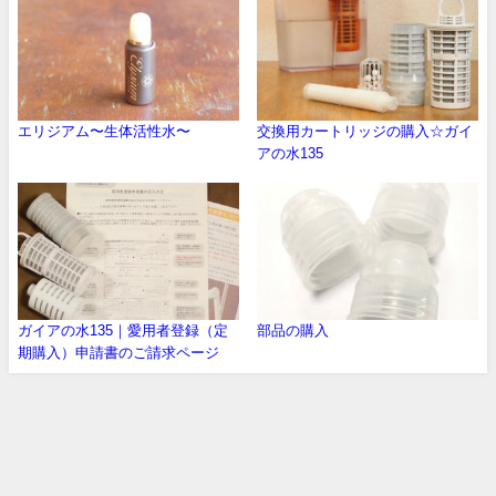
エリジアム〜生体活性水〜
交換用カートリッジの購入☆ガイ
アの水135
ガイアの水135｜愛用者登録（定
部品の購入
期購入）申請書のご請求ページ