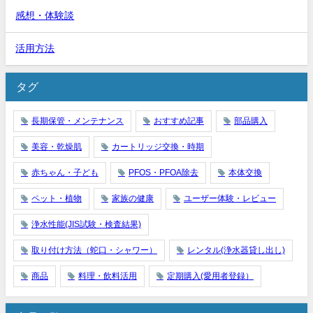
感想・体験談
活用方法
タグ
長期保管・メンテナンス
おすすめ記事
部品購入
美容・乾燥肌
カートリッジ交換・時期
赤ちゃん・子ども
PFOS・PFOA除去
本体交換
ペット・植物
家族の健康
ユーザー体験・レビュー
浄水性能(JIS試験・検査結果)
取り付け方法（蛇口・シャワー）
レンタル(浄水器貸し出し)
商品
料理・飲料活用
定期購入(愛用者登録）