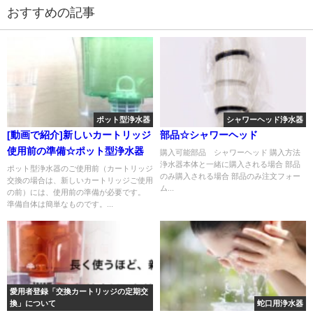
おすすめの記事
ポット型浄水器
シャワーヘッド浄水器
[動画で紹介]新しいカートリッジ
部品☆シャワーヘッド
使用前の準備☆ポット型浄水器
購入可能部品 シャワーヘッド 購入方法
浄水器本体と一緒に購入される場合 部品
ポット型浄水器のご使用前（カートリッジ
のみ購入される場合 部品のみ注文フォー
交換の場合は、新しいカートリッジご使用
ム...
の前）には、使用前の準備が必要です。
準備自体は簡単なものです。...
愛用者登録「交換カートリッジの定期交
換」について
蛇口用浄水器