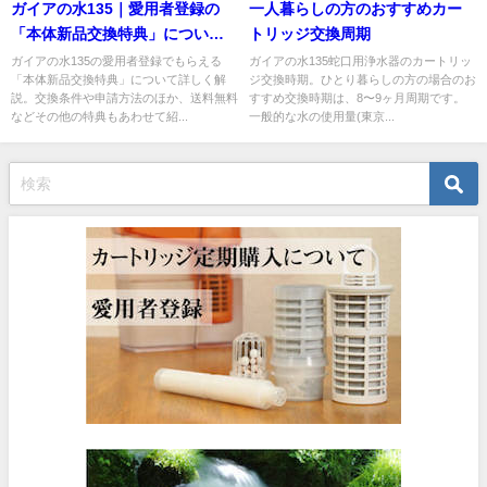
ガイアの水135｜愛用者登録の
一人暮らしの方のおすすめカー
「本体新品交換特典」について
トリッジ交換周期
（特典まとめ付き）
ガイアの水135の愛用者登録でもらえる
ガイアの水135蛇口用浄水器のカートリッ
「本体新品交換特典」について詳しく解
ジ交換時期。ひとり暮らしの方の場合のお
説。交換条件や申請方法のほか、送料無料
すすめ交換時期は、8〜9ヶ月周期です。
などその他の特典もあわせて紹...
一般的な水の使用量(東京...